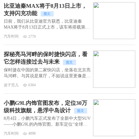
领克、极氪等核心品牌，被统一纳入集团管理
比亚迪秦MAX将于8月13日上市，
框架。这一重磅举措，是吉利内部营销体系的
支持闪充功能
深度重构。它宣告着吉利告别了过去“多生孩
子”的粗放时代，正式迈入体系化协同时代。
日前，我们从比亚迪官方获悉，比亚迪秦
MAX将于8月13日正式上市，该车将搭载第二
代刀片电池、闪充技术以及天神之眼B智能驾
汽车时间
2779
驶辅助系统，推出插电混动以及纯电动版本。
探秘亮马河畔的保时捷快闪店，看
它怎样连接过去与未来
保时捷在中国的第二家快闪店，坐落在北京亮
马河畔。与其说是展厅，不如说这里更像是专
属于保时捷与车迷的文化空间。从经典到未
波子范儿
6364
来，从生活方式到定制服务，请跟随我们的镜
头来一探究竟。
小鹏G9L内饰官图发布，定位30万
级科技旗舰，悬浮中岛设计
8月4日，小鹏汽车正式发布了全新中大型SUV
——小鹏G9L的内饰官图。新车定位“全球大
五座科技旗舰”，号称“30万级科技标杆”，不
汽车时间
4098
仅提供纯电与增程双版本，更在座舱空间与智