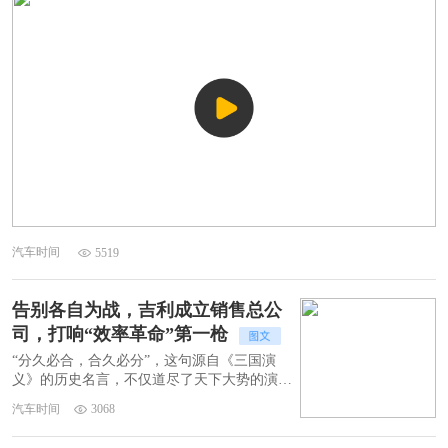
汽车时间
5519
告别各自为战，吉利成立销售总公
司，打响“效率革命”第一枪
“分久必合，合久必分”，这句源自《三国演
义》的历史名言，不仅道尽了天下大势的演变
规律，如今也成为了中国汽车产业多品牌战略
汽车时间
3068
演进的写照。2026年8月，吉利汽车放出一个
大招：正式成立销售总公司。中国星、银河、