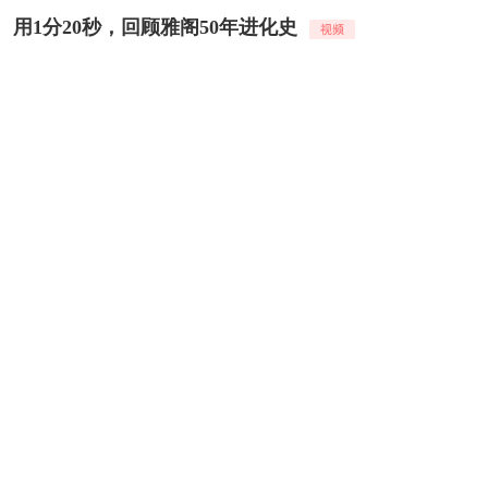
用1分20秒，回顾雅阁50年进化史
VTEC范儿
4530
【抢先揭秘】傲虎荒野版越野实测，将迎来怎样的挑
战？