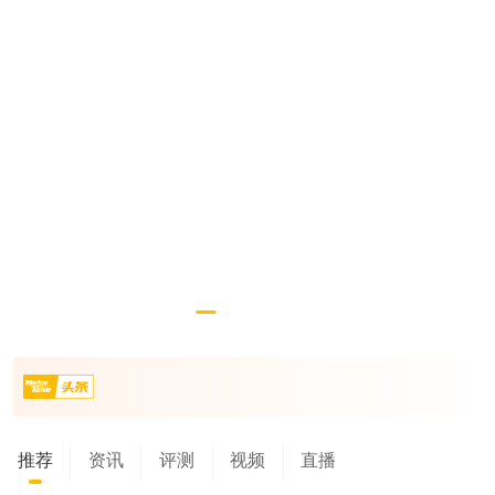
比亚迪大汉官图正式发布
2027款格瑞维亚购车指南
推荐
资讯
评测
视频
直播