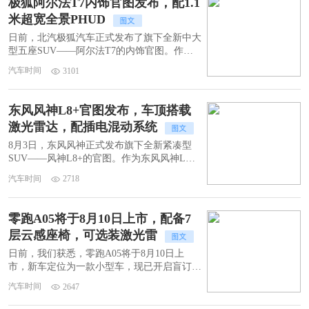
极狐阿尔法T7内饰官图发布，配1.1
米超宽全景PHUD
日前，北汽极狐汽车正式发布了旗下全新中大
型五座SUV——阿尔法T7的内饰官图。作为
极狐品牌的重要新车，阿尔法T7不仅在设计
汽车时间
3101
上采用了全新的家族语言，更在智能化与空间
表现上展现了强大的竞争力，预计将主攻20万
元级市场。
东风风神L8+官图发布，车顶搭载
激光雷达，配插电混动系统
8月3日，东风风神正式发布旗下全新紧凑型
SUV——风神L8+的官图。作为东风风神L系
列的开山之作，新车定位为紧凑型SUV，并搭
汽车时间
2718
载插电混动系统，将于今年下半年正式上市，
与L8Y、L9及E80共同丰富品牌的产品矩阵。
零跑A05将于8月10日上市，配备7
层云感座椅，可选装激光雷
日前，我们获悉，零跑A05将于8月10日上
市，新车定位为一款小型车，现已开启盲订，
全系标配的高通骁龙8295座舱芯片以及创新的
汽车时间
2647
7层云感座椅，最大续航510km，可选装激光
雷达。